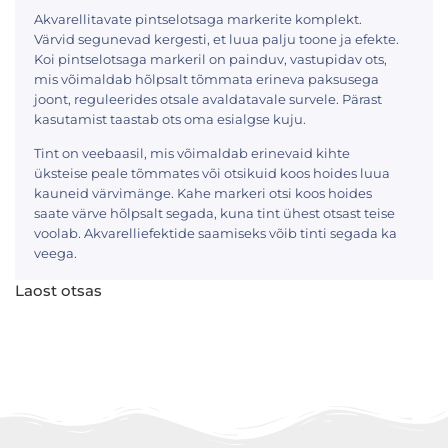
Akvarellitavate pintselotsaga markerite komplekt.
Värvid segunevad kergesti, et luua palju toone ja efekte.
Koi pintselotsaga markeril on painduv, vastupidav ots,
mis võimaldab hõlpsalt tõmmata erineva paksusega
joont, reguleerides otsale avaldatavale survele. Pärast
kasutamist taastab ots oma esialgse kuju.
Tint on veebaasil, mis võimaldab erinevaid kihte
üksteise peale tõmmates või otsikuid koos hoides luua
kauneid värvimänge. Kahe markeri otsi koos hoides
saate värve hõlpsalt segada, kuna tint ühest otsast teise
voolab. Akvarelliefektide saamiseks võib tinti segada ka
veega.
Laost otsas