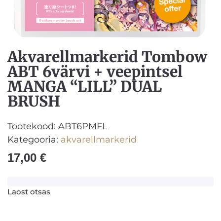
Akvarellmarkerid Tombow
ABT 6värvi + veepintsel
MANGA “LILL” DUAL
BRUSH
Tootekood:
ABT6PMFL
Kategooria:
akvarellmarkerid
17,00
€
Laost otsas