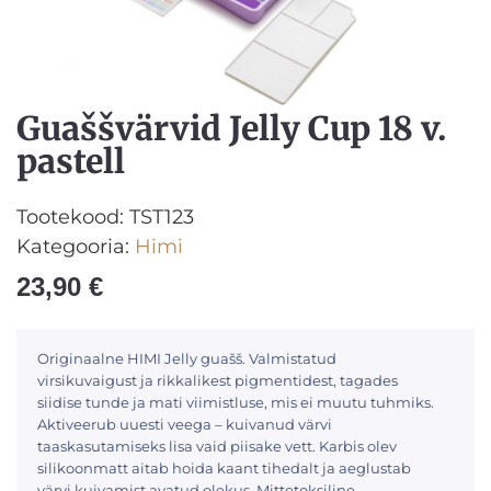
Guaššvärvid Jelly Cup 18 v.
pastell
Tootekood:
TST123
Kategooria:
Himi
23,90
€
Originaalne HIMI Jelly guašš. Valmistatud
virsikuvaigust ja rikkalikest pigmentidest, tagades
siidise tunde ja mati viimistluse, mis ei muutu tuhmiks.
Aktiveerub uuesti veega – kuivanud värvi
taaskasutamiseks lisa vaid piisake vett. Karbis olev
silikoonmatt aitab hoida kaant tihedalt ja aeglustab
värvi kuivamist avatud olekus. Mittetoksiline.