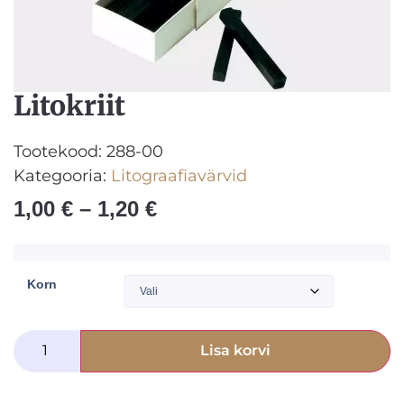
Litokriit
Tootekood:
288-00
Kategooria:
Litograafiavärvid
1,00
€
–
1,20
€
Korn
Lisa korvi