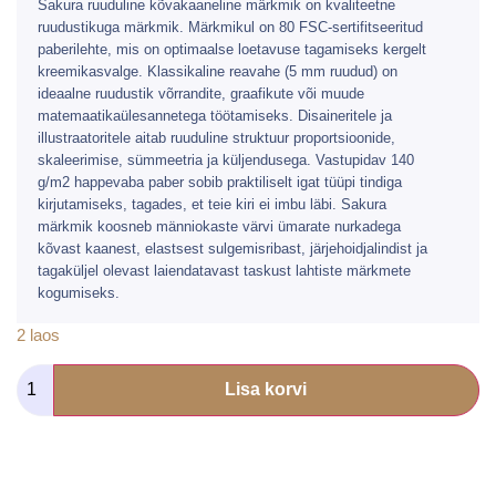
Sakura ruuduline kõvakaaneline märkmik on kvaliteetne
ruudustikuga märkmik. Märkmikul on 80 FSC-sertifitseeritud
paberilehte, mis on optimaalse loetavuse tagamiseks kergelt
kreemikasvalge. Klassikaline reavahe (5 mm ruudud) on
ideaalne ruudustik võrrandite, graafikute või muude
matemaatikaülesannetega töötamiseks. Disaineritele ja
illustraatoritele aitab ruuduline struktuur proportsioonide,
skaleerimise, sümmeetria ja küljendusega. Vastupidav 140
g/m2 happevaba paber sobib praktiliselt igat tüüpi tindiga
kirjutamiseks, tagades, et teie kiri ei imbu läbi. Sakura
märkmik koosneb männiokaste värvi ümarate nurkadega
kõvast kaanest, elastsest sulgemisribast, järjehoidjalindist ja
tagaküljel olevast laiendatavast taskust lahtiste märkmete
kogumiseks.
2 laos
Lisa korvi