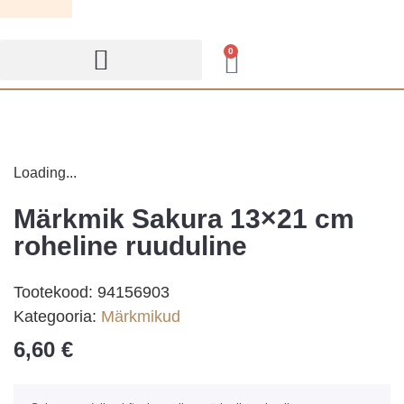
0
Loading...
Märkmik Sakura 13×21 cm
roheline ruuduline
Tootekood:
94156903
Kategooria:
Märkmikud
6,60
€