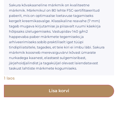
Sakura kõvakaaneline märkmik on kvaliteetne
märkmik. Märkmikul on 80 lehte FSC-sertifitseeritud
paberit, mis on optimaalse loetavuse tagamiseks
kergelt kreemikasvalge. Klassikaline reavahe (7 mm)
tagab mugava kirjutamise ja piisavalt ruumi käekirja
hõlpsaks ülelugemiseks. Vastupidav 140 g/m2
happevaba paber märkmete tegemiseks ja
arhiveerimiseks sobib praktiliselt igat tüüpi
tindipliiatsitele, tagades, et teie kiri ei imbu läbi. Sakura
märkmik koosneb merevaiguvärvi kõvast ümarate
nurkadega kaanest, elastsest sulgemisribast,
järjehoidjalindist ja tagaküljel olevast laiendatavast
taskust lahtiste märkmete kogumiseks.
1 laos
Lisa korvi