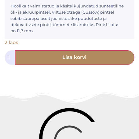
Hoolikalt valmistatud ja käsitsi kujundatud sünteetiline
õli- ja akrüülpintsel. Viltuse otsaga (Gussow) pintsel
sobib suurepäraselt joonistuslike puudutuste ja
dekoratiivsete pintslitõmmete lisamiseks. Pintsli laius
on 11,7 mm.
2 laos
Lisa korvi