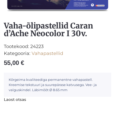
Vaha-õlipastellid Caran
d’Ache Neocolor I 30v.
Tootekood:
24223
Kategooria:
Vahapastellid
55,00
€
Kõrgeima kvaliteediga permanentne vahapastell.
Kreemise tekstuuri ja suurepärase katvusega. Vee- ja
valguskindel. Läbimõõt Ø 8.65 mm
Laost otsas